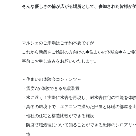
そんな優しさの輪が広がる場所として、参加された皆様が
マルシェのご来場はご予約不要ですが、
これから新築をご検討の方向けの✱住まいの体験会✱をご希
事前にお申し込みをお願いいたします。
～住まいの体験会コンテンツ～
・震度7が体験できる免震装置
・水に浮く！実際に水害を再現し、耐水害住宅の性能を体
・真冬の環境下で、エアコンで温めた部屋と床暖の部屋を
・他社の住宅と構造比較ができる施設
・防腐防蟻処理について知ることができる恐怖のシロアリ
・他