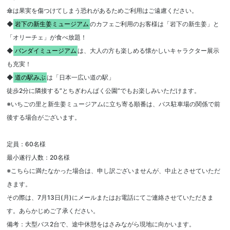
傘は果実を傷つけてしまう恐れがあるためご利用はご遠慮ください。
◆
岩下の新生姜ミュージアム
のカフェご利用のお客様は「岩下の新生姜」と
「オリーチェ」が食べ放題！
◆
バンダイミュージアム
は、大人の方も楽しめる懐かしいキャラクター展示
も充実！
◆
道の駅みぶ
は「日本一広い道の駅」
徒歩2分に隣接する”とちぎわんぱく公園”でもお楽しみいただけます。
※いちごの里と新生姜ミュージアムに立ち寄る順番は、バス駐車場の関係で前
後する場合がございます。
定員：60名様
最小遂行人数：20名様
※こちらに満たなかった場合は、申し訳ございませんが、中止とさせていただ
きます。
その際は、7月13日(月)にメールまたはお電話にてご連絡させていただきま
す。あらかじめご了承ください。
備考：大型バス2台で、途中休憩をはさみながら現地に向かいます。