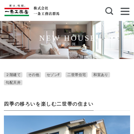
NEW HOUSE
新築実例
２階建て
その他
セゾンF
二世帯住宅
和室あり
勾配天井
四季の移ろいを楽しむ二世帯の住まい