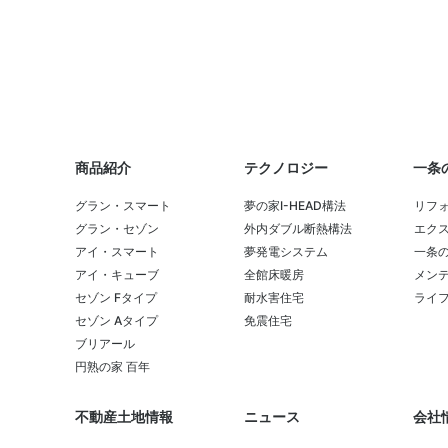
商品紹介
テクノロジー
一条
グラン・スマート
夢の家I-HEAD構法
リフ
グラン・セゾン
外内ダブル断熱構法
エク
アイ・スマート
夢発電システム
一条
アイ・キューブ
全館床暖房
メンテ
セゾン Fタイプ
耐水害住宅
ライ
セゾン Aタイプ
免震住宅
ブリアール
円熟の家 百年
不動産土地情報
ニュース
会社