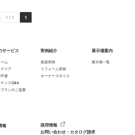
1 / 1
1
のサービス
実例紹介
展示場案内
ォーム
新築実例
展示場一覧
ステリア
リフォーム実例
の平屋
オーナーズボイス
ナンスQ&A
フプランのご提案
採用情報
情報
お問い合わせ・カタログ請求