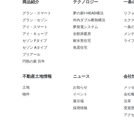
商品紹介
テクノロジー
一条
グラン・スマート
夢の家I-HEAD構法
リフ
グラン・セゾン
外内ダブル断熱構法
エク
アイ・スマート
夢発電システム
一条
アイ・キューブ
全館床暖房
メンテ
セゾン Fタイプ
耐水害住宅
ライ
セゾン Aタイプ
免震住宅
ブリアール
円熟の家 百年
不動産土地情報
ニュース
会社
土地
お知らせ
メッ
物件
イベント
会社
展示場
沿革
採用情報
受賞
アク