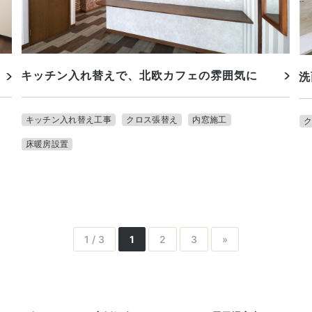
キッチン入れ替えで、北欧カフェの雰囲気に
洗
キッチン入れ替え工事
クロス張替え
内窓施工
床暖房設置
1 / 3
1
2
3
»