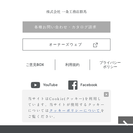
株式会社 一条工務店群馬
各種お問い合わせ・カタログ請求
オーナーズウェブ
プライバシー
ご意見BOX
利用規約
ポリシー
YouTube
Facebook
Instagram
LINE
当サイトはCookie(クッキー)を利用し
ています。当サイトが使用する
クッキー
については
クッキーポリシーについて
を
©2026 ICHIJO GUNMA CO.,LTD. All Right Reserved.
ご覧ください。