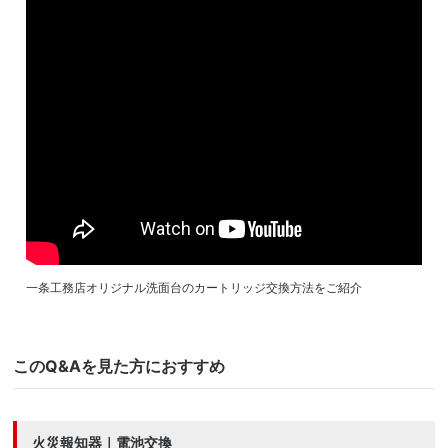
Warning
: Undefined variable $size in
/home/ichijogunma/ichijo-
gunma.com/public_html/wp-content/themes/customizy/single-
maintenance.php
on line
20
一条工務店オリジナル洗面台のカートリッジ交換方法をご紹介
このQ&Aを見た方におすすめ
火災報知器｜電池交換