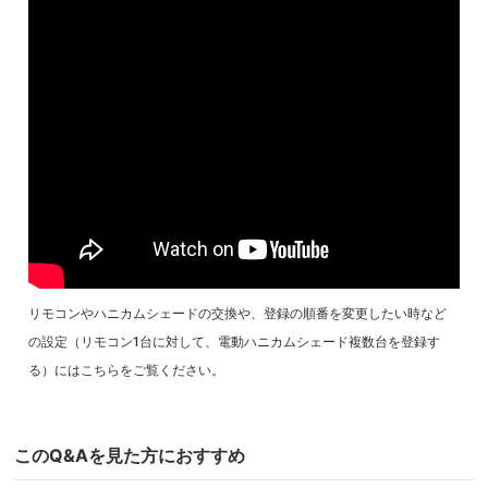
Warning
: Undefined variable $size in
/home/ichijogunma/ichijo-
gunma.com/public_html/wp-content/themes/customizy/single-
maintenance.php
on line
20
リモコンやハニカムシェードの交換や、登録の順番を変更したい時など
の設定（リモコン1台に対して、電動ハニカムシェード複数台を登録す
る）にはこちらをご覧ください。
このQ&Aを見た方におすすめ