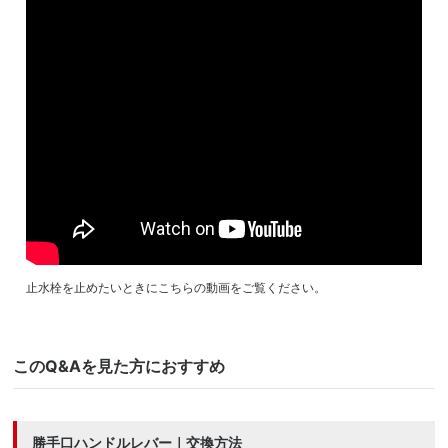
Warning
: Undefined variable $size in
/home/ichijogunma/ichijo-
gunma.com/public_html/wp-content/themes/customizy/single-
maintenance.php
on line
20
止水栓を止めたいときにこちらの動画をご覧ください。
このQ&Aを見た方におすすめ
勝手口ハンドルレバー｜交換方法