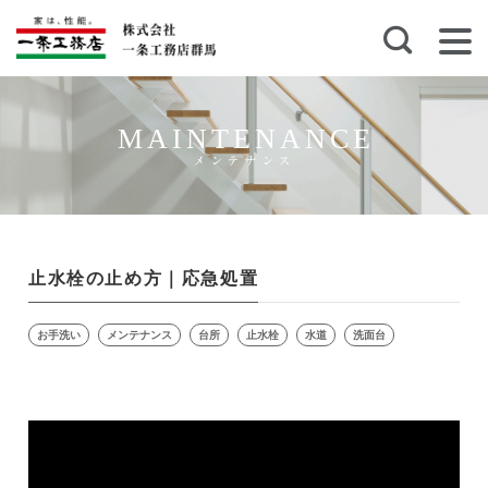
MAINTENANCE
メンテナンス
止水栓の止め方｜応急処置
お手洗い
メンテナンス
台所
止水栓
水道
洗面台