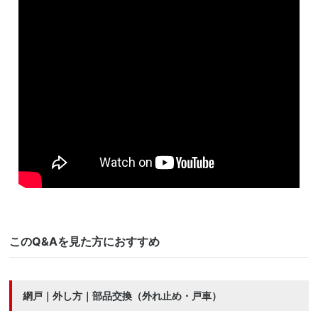
Warning
: Undefined variable $size in
/home/ichijogunma/ichijo-
gunma.com/public_html/wp-content/themes/customizy/single-
maintenance.php
on line
20
このQ&Aを見た方におすすめ
網戸｜外し方｜部品交換（外れ止め・戸車）