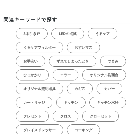
関連キーワードで探す
3本引き戸
LEDの点滅
うるケア
うるケアフィルター
おすいマス
お手洗い
ずれてしまったとき
つまみ
ひっかかり
エラー
オリジナル洗面台
オリジナル照明器具
カギ穴
カバー
カートリッジ
キッチン
キッチン水栓
クレセント
クロス
クローゼット
グレイスドレッサー
コーキング