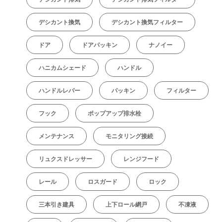
デシカント換気
デシカント換気フィルター
ドア
ドアパッキン
ナノイー
ハニカムシェード
ハンドル
ハンドルレバー
パッキン
フィルター
フック
ポップアップ排水栓
メンテナンス
モニタリング接続
リュクスドレッサー
レンジフード
レール
ロスガード
ロック
三本引き建具
上下ロール網戸
不凍液