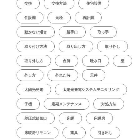
交換
交換方法
住宅設備
住設棚
元栓
再計測
動かない場合
勝手口
取っ手
取り付け方法
取り出し方
取り外し
取り外し方
台所
吐水口
壁
外し方
外れた時
天井
太陽光発電
太陽光発電システムモニタリング
子機
定期メンテナンス
対処方法
差圧式給気口
床暖
床暖房
床暖房リモコン
建具
引き出し