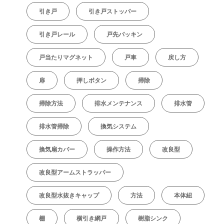
引き戸
引き戸ストッパー
引き戸レール
戸先パッキン
戸当たりマグネット
戸車
戻し方
扉
押しボタン
掃除
掃除方法
排水メンテナンス
排水管
排水管掃除
換気システム
換気扇カバー
操作方法
改良型
改良型アームストラッパー
改良型水抜きキャップ
方法
本体紐
棚
横引き網戸
樹脂シンク