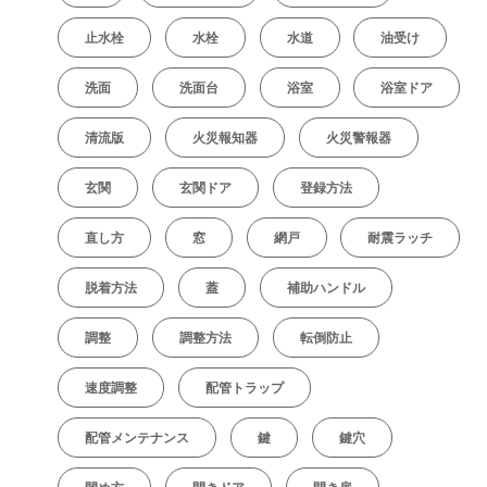
止水栓
水栓
水道
油受け
洗面
洗面台
浴室
浴室ドア
清流版
火災報知器
火災警報器
玄関
玄関ドア
登録方法
直し方
窓
網戸
耐震ラッチ
脱着方法
蓋
補助ハンドル
調整
調整方法
転倒防止
速度調整
配管トラップ
配管メンテナンス
鍵
鍵穴