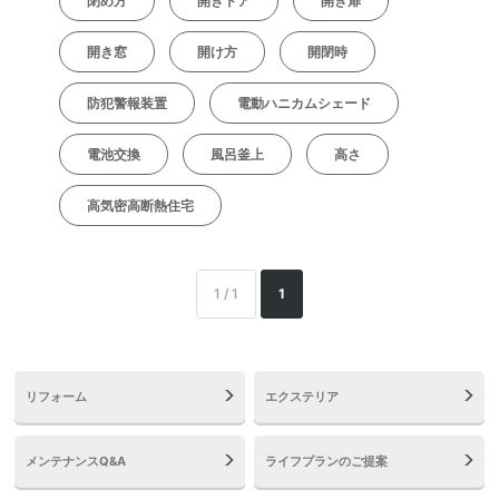
閉め方
開きドア
開き扉
開き窓
開け方
開閉時
防犯警報装置
電動ハニカムシェード
電池交換
風呂釜上
高さ
高気密高断熱住宅
1 / 1
1
リフォーム
エクステリア
メンテナンスQ&A
ライフプランのご提案