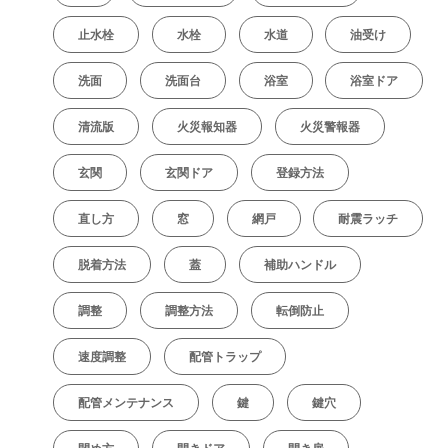
止水栓
水栓
水道
油受け
洗面
洗面台
浴室
浴室ドア
清流版
火災報知器
火災警報器
玄関
玄関ドア
登録方法
直し方
窓
網戸
耐震ラッチ
脱着方法
蓋
補助ハンドル
調整
調整方法
転倒防止
速度調整
配管トラップ
配管メンテナンス
鍵
鍵穴