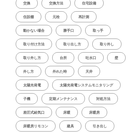
交換
交換方法
住宅設備
住設棚
元栓
再計測
動かない場合
勝手口
取っ手
取り付け方法
取り出し方
取り外し
取り外し方
台所
吐水口
壁
外し方
外れた時
天井
太陽光発電
太陽光発電システムモニタリング
子機
定期メンテナンス
対処方法
差圧式給気口
床暖
床暖房
床暖房リモコン
建具
引き出し