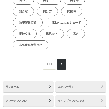
閉め方
開きドア
開き扉
開き窓
開け方
開閉時
防犯警報装置
電動ハニカムシェード
電池交換
風呂釜上
高さ
高気密高断熱住宅
1 / 1
1
リフォーム
エクステリア
メンテナンスQ&A
ライフプランのご提案