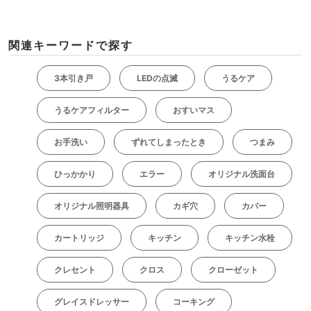
関連キーワードで探す
3本引き戸
LEDの点滅
うるケア
うるケアフィルター
おすいマス
お手洗い
ずれてしまったとき
つまみ
ひっかかり
エラー
オリジナル洗面台
オリジナル照明器具
カギ穴
カバー
カートリッジ
キッチン
キッチン水栓
クレセント
クロス
クローゼット
グレイスドレッサー
コーキング