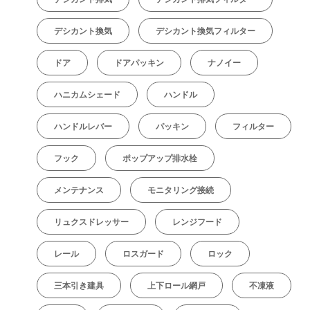
デシカント換気
デシカント換気フィルター
ドア
ドアパッキン
ナノイー
ハニカムシェード
ハンドル
ハンドルレバー
パッキン
フィルター
フック
ポップアップ排水栓
メンテナンス
モニタリング接続
リュクスドレッサー
レンジフード
レール
ロスガード
ロック
三本引き建具
上下ロール網戸
不凍液