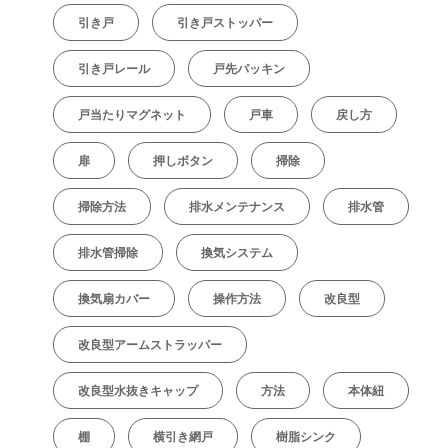
引き戸
引き戸ストッパー
引き戸レール
戸先パッキン
戸当たりマグネット
戸車
戻し方
扉
押しボタン
掃除
掃除方法
排水メンテナンス
排水管
排水管掃除
換気システム
換気扇カバー
操作方法
改良型
改良型アームストラッパー
改良型水抜きキャップ
方法
本体紐
棚
横引き網戸
樹脂シンク