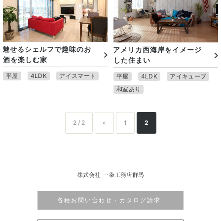
魅せるシェルフで趣味のお
アメリカ西海岸をイメージ
酒を楽しむ家
した住まい
平屋
4LDK
アイスマート
平屋
4LDK
アイキューブ
和室あり
2 / 2
«
1
2
株式会社 一条工務店群馬
各種お問い合わせ・カタログ請求