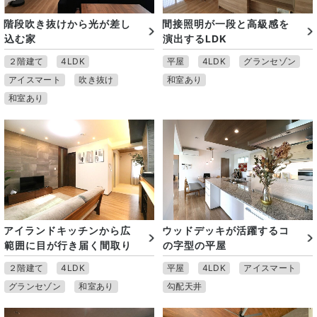
階段吹き抜けから光が差し
間接照明が一段と高級感を
込む家
演出するLDK
２階建て
4LDK
平屋
4LDK
グランセゾン
アイスマート
吹き抜け
和室あり
和室あり
アイランドキッチンから広
ウッドデッキが活躍するコ
範囲に目が行き届く間取り
の字型の平屋
２階建て
4LDK
平屋
4LDK
アイスマート
グランセゾン
和室あり
勾配天井