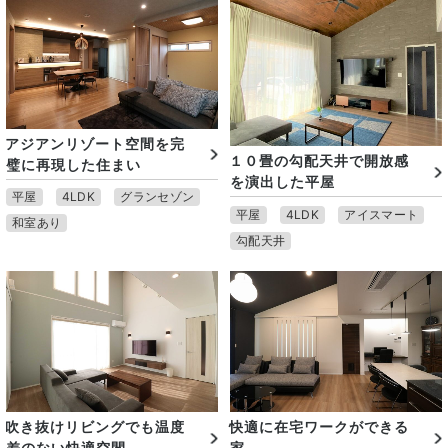
アジアンリゾート空間を完
１０畳の勾配天井で開放感
璧に再現した住まい
を演出した平屋
平屋
4LDK
グランセゾン
平屋
4LDK
アイスマート
和室あり
勾配天井
吹き抜けリビングでも温度
快適に在宅ワークができる
差のない快適空間
家