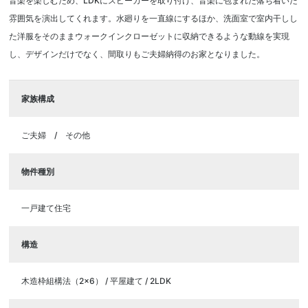
音楽を楽しむため、LDKにスピーカーを取り付け、音楽に包まれた落ち着いた
雰囲気を演出してくれます。水廻りを一直線にするほか、洗面室で室内干しし
た洋服をそのままウォークインクローゼットに収納できるような動線を実現
し、デザインだけでなく、間取りもご夫婦納得のお家となりました。
家族構成
ご夫婦
その他
物件種別
一戸建て住宅
構造
木造枠組構法（2×6） / 平屋建て / 2LDK