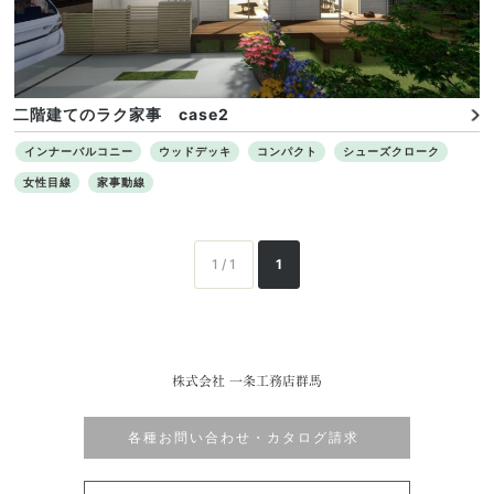
二階建てのラク家事 case2
インナーバルコニー
ウッドデッキ
コンパクト
シューズクローク
女性目線
家事動線
1 / 1
1
株式会社 一条工務店群馬
各種お問い合わせ・カタログ請求