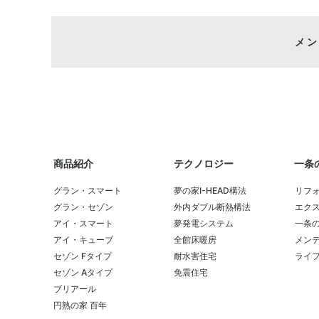
メン
商品紹介
テクノロジー
一条
グラン・スマート
夢の家I-HEAD構法
リフ
グラン・セゾン
外内ダブル断熱構法
エク
アイ・スマート
夢発電システム
一条
アイ・キューブ
全館床暖房
メンテ
セゾン Fタイプ
耐水害住宅
ライ
セゾン Aタイプ
免震住宅
ブリアール
円熟の家 百年