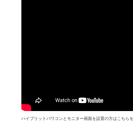
Warning
: Undefined variable $size in
/home/ichijogunm
content/themes/customizy/single-maintenance.php
on
ハイブリットパワコンとモニター画面を設置の方はこちら