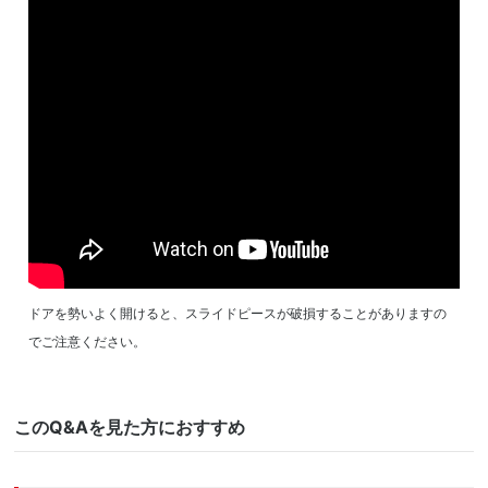
Warning
: Undefined variable $size in
/home/ichijogunma/ichijo-
gunma.com/public_html/wp-content/themes/customizy/single-
maintenance.php
on line
20
ドアを勢いよく開けると、スライドピースが破損することがありますの
でご注意ください。
このQ&Aを見た方におすすめ