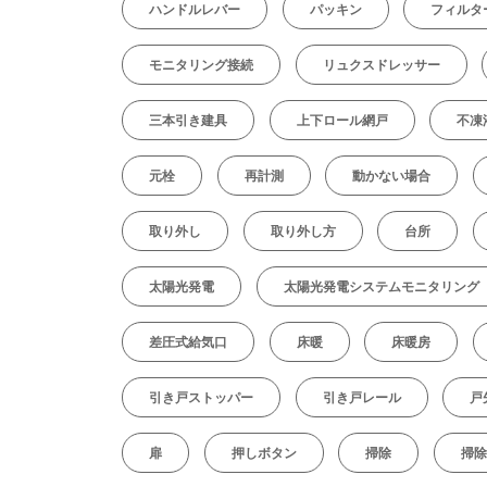
ハンドルレバー
パッキン
フィルタ
モニタリング接続
リュクスドレッサー
三本引き建具
上下ロール網戸
不凍
元栓
再計測
動かない場合
取り外し
取り外し方
台所
太陽光発電
太陽光発電システムモニタリング
差圧式給気口
床暖
床暖房
引き戸ストッパー
引き戸レール
戸
扉
押しボタン
掃除
掃除