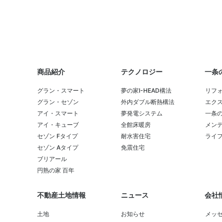
商品紹介
テクノロジー
一条
グラン・スマート
夢の家I-HEAD構法
リフ
グラン・セゾン
外内ダブル断熱構法
エク
アイ・スマート
夢発電システム
一条
アイ・キューブ
全館床暖房
メンテ
セゾン Fタイプ
耐水害住宅
ライ
セゾン Aタイプ
免震住宅
ブリアール
円熟の家 百年
不動産土地情報
ニュース
会社
土地
お知らせ
メッ