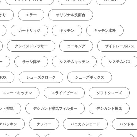
かり
エラー
オリジナル洗面台
カートリッジ
キッチン
キッチン水栓
グレイスドレッサー
コーキング
サイドレールレス
ー
サッシ障子
システムキッチン
システムバス
BOX
シューズクローク
シューズボックス
スマートキッチン
スライドピース
ソフトクローズ
ント排気
デシカント排気フィルター
デシカント換気
アパッキン
ナノイー
ハニカムシェード
ハンドル