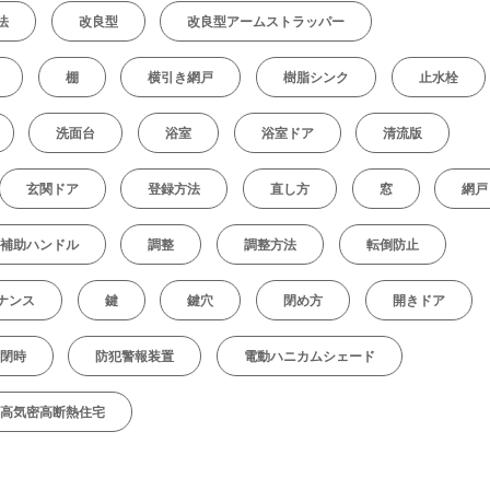
法
改良型
改良型アームストラッパー
棚
横引き網戸
樹脂シンク
止水栓
洗面台
浴室
浴室ドア
清流版
玄関ドア
登録方法
直し方
窓
網戸
補助ハンドル
調整
調整方法
転倒防止
ナンス
鍵
鍵穴
閉め方
開きドア
閉時
防犯警報装置
電動ハニカムシェード
高気密高断熱住宅