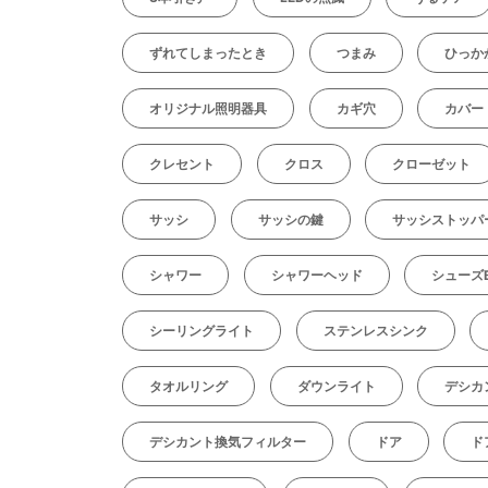
ずれてしまったとき
つまみ
ひっか
オリジナル照明器具
カギ穴
カバー
クレセント
クロス
クローゼット
サッシ
サッシの鍵
サッシストッパ
シャワー
シャワーヘッド
シューズ
シーリングライト
ステンレスシンク
タオルリング
ダウンライト
デシカ
デシカント換気フィルター
ドア
ド