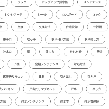
ー
フック
ポップアップ排水栓
メンテナンス
レンジフード
レール
ロスガード
ロック
液
交換
交換方法
住宅設備
住設棚
勝手口
取っ手
取り付け方法
取り出し方
吐水口
壁
外し方
外れた時
天井
子機
定期メンテナンス
対処方法
床暖房リモコン
建具
引き出し
引き戸
先パッキン
戸当たりマグネット
戸車
戻し方
方法
排水メンテナンス
排水管
排水管掃除