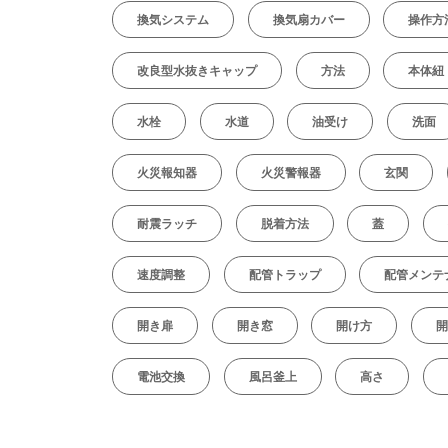
換気システム
換気扇カバー
操作方
改良型水抜きキャップ
方法
本体紐
水栓
水道
油受け
洗面
火災報知器
火災警報器
玄関
耐震ラッチ
脱着方法
蓋
速度調整
配管トラップ
配管メンテ
開き扉
開き窓
開け方
開
電池交換
風呂釜上
高さ