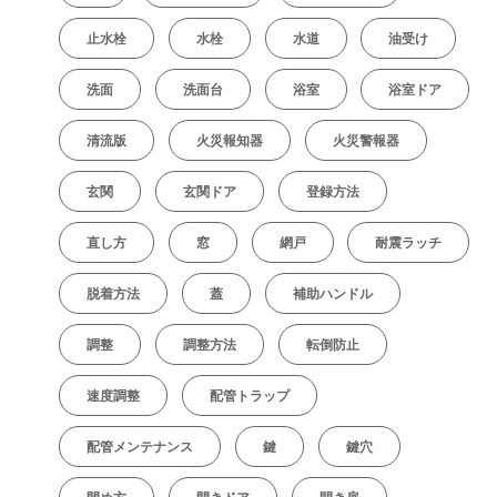
止水栓
水栓
水道
油受け
洗面
洗面台
浴室
浴室ドア
清流版
火災報知器
火災警報器
玄関
玄関ドア
登録方法
直し方
窓
網戸
耐震ラッチ
脱着方法
蓋
補助ハンドル
調整
調整方法
転倒防止
速度調整
配管トラップ
配管メンテナンス
鍵
鍵穴