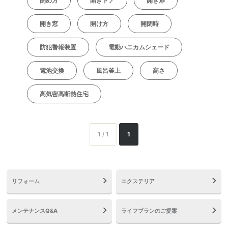
閉め方
開きドア
開き扉
開き窓
開け方
開閉時
防犯警報装置
電動ハニカムシェード
電池交換
風呂釜上
高さ
高気密高断熱住宅
1 / 1
1
リフォーム
エクステリア
メンテナンスQ&A
ライフプランのご提案