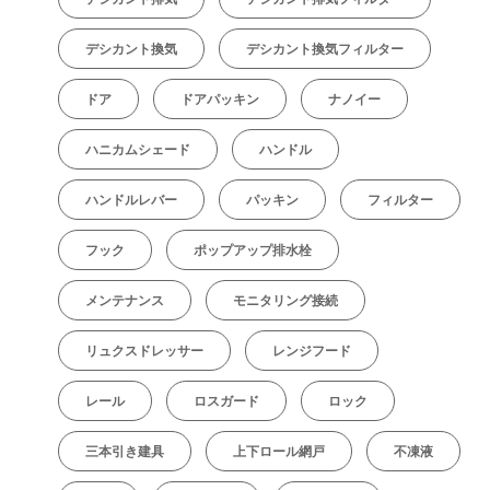
デシカント換気
デシカント換気フィルター
ドア
ドアパッキン
ナノイー
ハニカムシェード
ハンドル
ハンドルレバー
パッキン
フィルター
フック
ポップアップ排水栓
メンテナンス
モニタリング接続
リュクスドレッサー
レンジフード
レール
ロスガード
ロック
三本引き建具
上下ロール網戸
不凍液