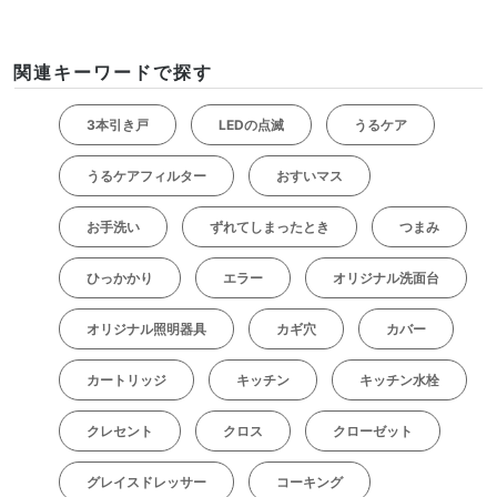
関連キーワードで探す
3本引き戸
LEDの点滅
うるケア
うるケアフィルター
おすいマス
お手洗い
ずれてしまったとき
つまみ
ひっかかり
エラー
オリジナル洗面台
オリジナル照明器具
カギ穴
カバー
カートリッジ
キッチン
キッチン水栓
クレセント
クロス
クローゼット
グレイスドレッサー
コーキング