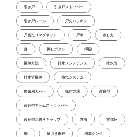
引き戸
引き戸ストッパー
引き戸レール
戸先パッキン
戸当たりマグネット
戸車
戻し方
扉
押しボタン
掃除
掃除方法
排水メンテナンス
排水管
排水管掃除
換気システム
換気扇カバー
操作方法
改良型
改良型アームストラッパー
改良型水抜きキャップ
方法
本体紐
棚
横引き網戸
樹脂シンク