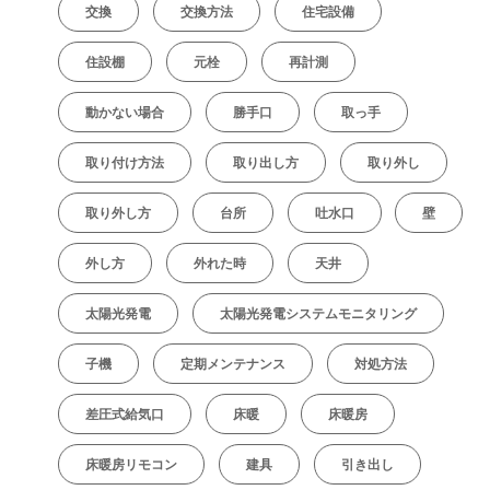
交換
交換方法
住宅設備
住設棚
元栓
再計測
動かない場合
勝手口
取っ手
取り付け方法
取り出し方
取り外し
取り外し方
台所
吐水口
壁
外し方
外れた時
天井
太陽光発電
太陽光発電システムモニタリング
子機
定期メンテナンス
対処方法
差圧式給気口
床暖
床暖房
床暖房リモコン
建具
引き出し