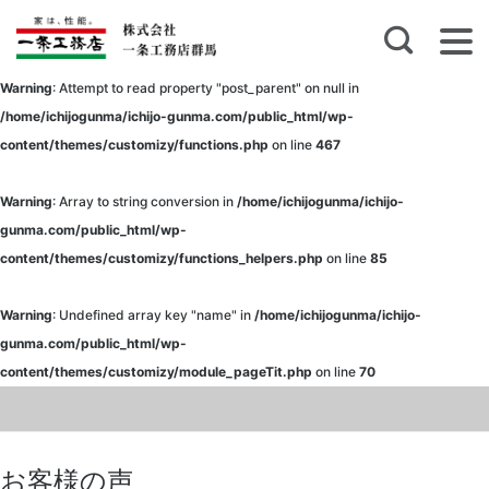
の方にお越しいた
だきました！
Warning
: Attempt to read property "post_parent" on null in
【CSR活動報告】
/home/ichijogunma/ichijo-gunma.com/public_html/wp-
オーナーズクラブ
content/themes/customizy/functions.php
on line
467
旅行 ビーチクリ
ーン
Warning
: Array to string conversion in
/home/ichijogunma/ichijo-
gunma.com/public_html/wp-
【CSR活動報告】
content/themes/customizy/functions_helpers.php
on line
85
夏のエコ・マルシ
ェを開催しまし
Warning
: Undefined array key "name" in
/home/ichijogunma/ichijo-
た！
gunma.com/public_html/wp-
content/themes/customizy/module_pageTit.php
on line
70
【更新】10月12日
(土) 営業時間に関
して
お客様の声