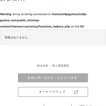
【ＣＳＲ活動報
告】秋のマルシェ
Warning
: Array to string conversion in
/home/ichijogunma/ichijo-
を開催しました！
gunma.com/public_html/wp-
content/themes/customizy/functions_helpers.php
on line
85
あたたまるしぇ
175組の方にお越し
投稿はありません。
いただきました♪
お問い合わせ一覧
株式会社 一条工務店群馬
LP-メール
フォーム設
各種お問い合わせ・カタログ請求
置
オーナーズウェブ
LP-
送信